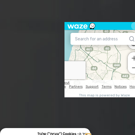
איך ה- Cookies ("עוגיות") שלנו?